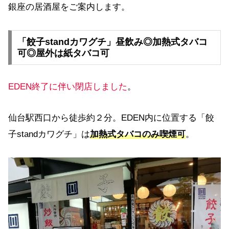
銀座の居酒屋をご案内します。
「餃子standカワグチ」昼飲み◎加熱式タバコ
可◎屋外は紙タバコ可
EDEN終了に伴い閉店しました
。
仙台駅西口から徒歩約２分。EDEN内に位置する「餃
子standカワグチ」は
加熱式タバコのみ喫煙可
。