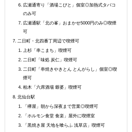
広瀬通寄り「酒場こびと」個室◎加熱式タバコ
のみ可
広瀬通駅「北の峯」おまかせ5000円のみ◎喫煙
可
二日町・北四番丁周辺で喫煙可
上杉「串こまち」喫煙可
二日町「味処 炭仁」喫煙可
二日町「串焼きやきとん とんがらし」個室◎喫
煙可
柏木「六席酒場 爺婆」喫煙可
北仙台駅
「欅屋」朝から深夜まで営業◎喫煙可
「ホルモン食堂 食楽」屋外に喫煙室
「黒焼き屋 天地を喰らふ 浅草店」喫煙可