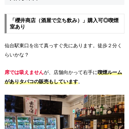
「櫻井商店（酒屋で立ち飲み）」購入可◎喫煙
室あり
仙台駅東口を出て真っすぐ先にあります。徒歩２分く
らいかな？
席では吸えません
が、店舗向かって右手に
喫煙ルーム
がありタバコの販売もしています
。