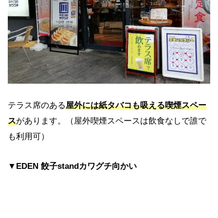
テラス席のある
屋外には紙タバコも吸える喫煙スペー
ス
があります。（屋外喫煙スペースは飲食なしで誰で
も利用可）
▼EDEN 餃子standカワグチ向かい