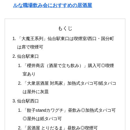
ルな職場飲み会におすすめの居酒屋
もくじ
「大魔王系列」仙台駅東口は喫煙室/西口・国分町
は席で喫煙可
仙台駅東口
「櫻井商店（酒屋で立ち飲み）」購入可◎喫煙
室あり
「大衆居酒屋 対馬家」加熱式タバコ可/紙タバコ
は屋外に灰皿
仙台駅西口
「餃子standカワグチ」昼飲み◎加熱式タバコ可
◎屋外は紙タバコ可
「居酒屋 とりだるま」昼飲み◎喫煙可