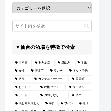
▼仙台の酒場を特徴で検索
日本酒
飲み放題
昼飲み
学生
女性
喫煙可
ランチ
ネット予約
激安
カクテル・サワー
国分町
おいしい
晩酌セット
ラーメン
デート
お通しなし
個室
焼とり＆焼とん
海鮮
ワイン
職場