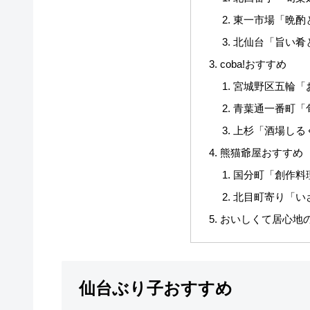
東一市場「晩酌
北仙台「旨い肴
coba!おすすめ
宮城野区五輪「
青葉通一番町「
上杉「酒場しる
熊猫爺屋おすすめ
国分町「創作料
北目町寄り「い
おいしくて居心地
仙台ぶり子おすすめ