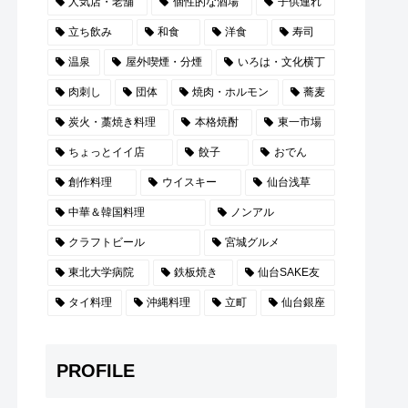
人気店・老舗
個性的な酒場
子供連れ
立ち飲み
和食
洋食
寿司
温泉
屋外喫煙・分煙
いろは・文化横丁
肉刺し
団体
焼肉・ホルモン
蕎麦
炭火・藁焼き料理
本格焼酎
東一市場
ちょっとイイ店
餃子
おでん
創作料理
ウイスキー
仙台浅草
中華＆韓国料理
ノンアル
クラフトビール
宮城グルメ
東北大学病院
鉄板焼き
仙台SAKE友
タイ料理
沖縄料理
立町
仙台銀座
PROFILE