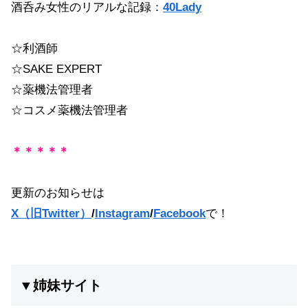
酒呑み女性のリアルな記録：
40Lady
☆利酒師
☆SAKE EXPERT
☆薬機法管理者
☆コスメ薬機法管理者
＊＊＊＊＊
更新のお知らせは
X（旧Twitter）
/
Instagram
/
Facebook
で！
▼姉妹サイト