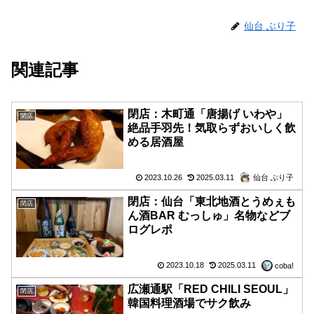
仙台 ぶり子
関連記事
閉店：木町通「唐揚げ いわや」
閉店
絶品手羽先！気取らずおいしく飲
める居酒屋
2023.10.26
2025.03.11
仙台 ぶり子
閉店：仙台「東北地酒とうめぇも
閉店
ん酒BAR むっしゅ」名物などブ
ログレポ
2023.10.18
2025.03.11
coba!
広瀬通駅「RED CHILI SEOUL」
閉店
韓国料理酒場でサク飲み