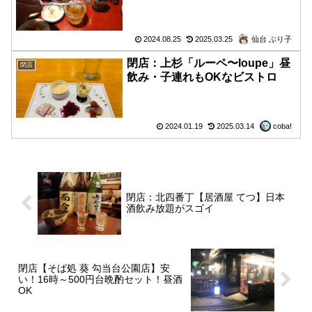
2024.08.25
2025.03.25
仙台 ぶり子
閉店：上杉「ルーペ〜loupe」昼
閉店
飲み・子連れもOKなビストロ
2024.01.19
2025.03.14
coba!
閉店：北四番丁【居酒屋 てつ】日本
酒飲み放題がスゴイ
閉店【そば処 葵 勾当台公園店】安
い！16時～500円台晩酌セット！昼酒
OK