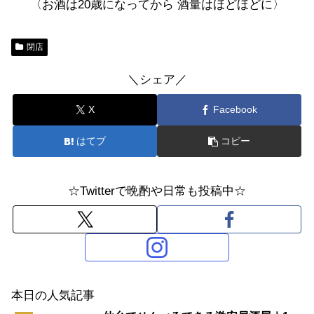
〈お酒は20歳になってから 酒量はほどほどに〉
閉店
＼シェア／
X
Facebook
はてブ
コピー
☆Twitterで晩酌や日常も投稿中☆
本日の人気記事