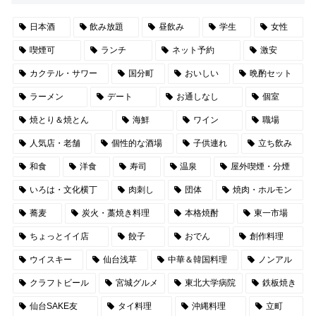
日本酒
飲み放題
昼飲み
学生
女性
喫煙可
ランチ
ネット予約
激安
カクテル・サワー
国分町
おいしい
晩酌セット
ラーメン
デート
お通しなし
個室
焼とり＆焼とん
海鮮
ワイン
職場
人気店・老舗
個性的な酒場
子供連れ
立ち飲み
和食
洋食
寿司
温泉
屋外喫煙・分煙
いろは・文化横丁
肉刺し
団体
焼肉・ホルモン
蕎麦
炭火・藁焼き料理
本格焼酎
東一市場
ちょっとイイ店
餃子
おでん
創作料理
ウイスキー
仙台浅草
中華＆韓国料理
ノンアル
クラフトビール
宮城グルメ
東北大学病院
鉄板焼き
仙台SAKE友
タイ料理
沖縄料理
立町