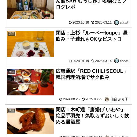
ん酒BAR むっしゅ」名物などブ
ログレポ
2023.10.18
2025.03.11
coba!
閉店：上杉「ルーペ〜loupe」昼
閉店
飲み・子連れもOKなビストロ
2024.01.19
2025.03.14
coba!
広瀬通駅「RED CHILI SEOUL」
閉店
韓国料理酒場でサク飲み
2024.08.25
2025.03.25
仙台 ぶり子
閉店：木町通「唐揚げ いわや」
閉店
絶品手羽先！気取らずおいしく飲
める居酒屋