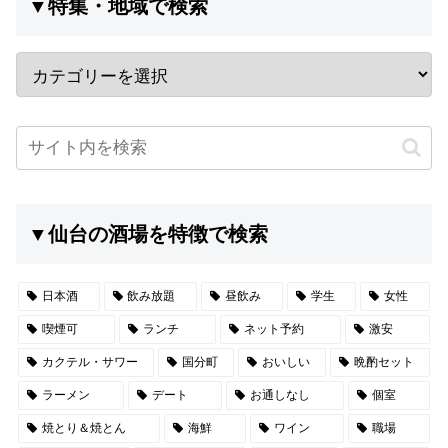
▼特集・地域で検索
▼仙台の酒場を特徴で検索
日本酒
飲み放題
昼飲み
学生
女性
喫煙可
ランチ
ネット予約
激安
カクテル・サワー
国分町
おいしい
晩酌セット
ラーメン
デート
お通しなし
個室
焼とり＆焼とん
海鮮
ワイン
職場