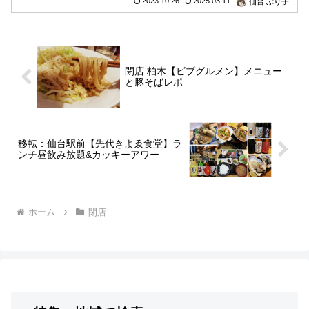
2023.10.26
2025.03.11
仙台 ぶり子
閉店 柏木【ビブグルメン】メニュー
と豚そばレポ
移転：仙台駅前【先代きよゑ食堂】ラ
ンチ昼飲み放題&カッキーアワー
ホーム
閉店