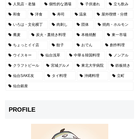
人気店・老舗
個性的な酒場
子供連れ
立ち飲み
和食
洋食
寿司
温泉
屋外喫煙・分煙
いろは・文化横丁
肉刺し
団体
焼肉・ホルモン
蕎麦
炭火・藁焼き料理
本格焼酎
東一市場
ちょっとイイ店
餃子
おでん
創作料理
ウイスキー
仙台浅草
中華＆韓国料理
ノンアル
クラフトビール
宮城グルメ
東北大学病院
鉄板焼き
仙台SAKE友
タイ料理
沖縄料理
立町
仙台銀座
PROFILE