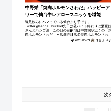
中野栄「焼肉ホルモンさわだ」ハッピーア
ワーで仙台牛レアロースユッケを堪能
遠足飲みにハマっている仙台ぶり子です。
Twitter@sendai_buriko0先日は昼バイト終わりに酒豪
さんとハシゴ酒！この日の目的地は中野栄駅近くの「
肉ホルモンさわだ」▼店舗詳細店名焼肉ホルモンさわ
営業時間火～金 17:3
2025.05.03
仙台 ぶり
次