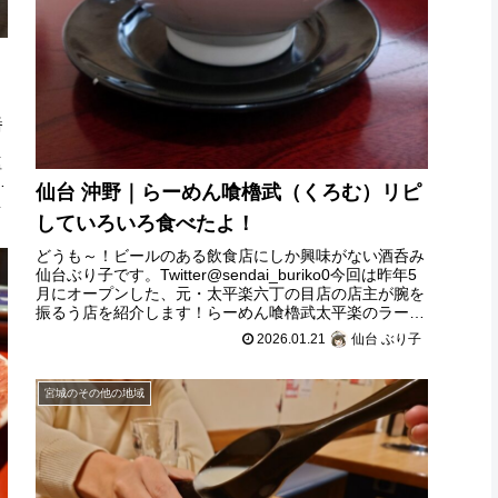
番
塩
す
仙台 沖野｜らーめん喰櫓武（くろむ）リピ
子
していろいろ食べたよ！
どうも～！ビールのある飲食店にしか興味がない酒呑み
仙台ぶり子です。Twitter@sendai_buriko0今回は昨年5
月にオープンした、元・太平楽六丁の目店の店主が腕を
振るう店を紹介します！らーめん喰櫓武太平楽のラーメ
ンは彼（一部のファ
2026.01.21
仙台 ぶり子
宮城のその他の地域