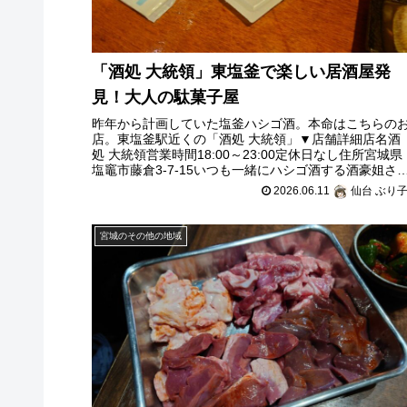
「酒処 大統領」東塩釜で楽しい居酒屋発
見！大人の駄菓子屋
昨年から計画していた塩釜ハシゴ酒。本命はこちらの
店。東塩釜駅近くの「酒処 大統領」▼店舗詳細店名酒
処 大統領営業時間18:00～23:00定休日なし住所宮城県
塩竈市藤倉3-7-15いつも一緒にハシゴ酒する酒豪姐さ
から「ぶり子ちゃんが好き
2026.06.11
仙台 ぶり
宮城のその他の地域