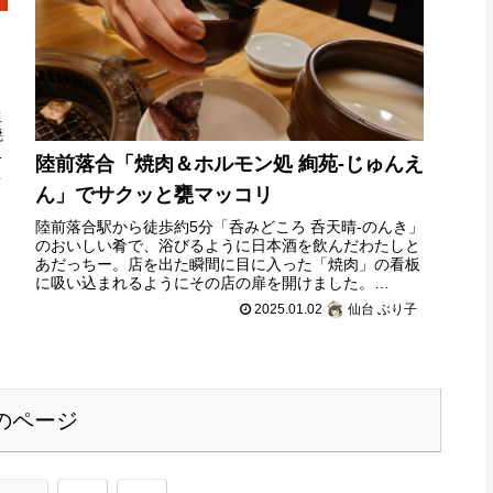
姐
焼
だ
陸前落合「焼肉＆ホルモン処 絢苑-じゅんえ
子
ん」でサクッと甕マッコリ
陸前落合駅から徒歩約5分「呑みどころ 呑天晴-のんき」
のおいしい肴で、浴びるように日本酒を飲んだわたしと
あだっちー。店を出た瞬間に目に入った「焼肉」の看板
に吸い込まれるようにその店の扉を開けました。
Twitter@sendai_buriko
2025.01.02
仙台 ぶり子
のページ