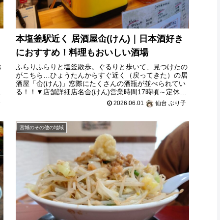
本塩釜駅近く 居酒屋仚(けん)｜日本酒好き
におすすめ！料理もおいしい酒場
お
ふらりふらりと塩釜散歩。ぐるりと歩いて、見つけたの
がこちら…ひょうたんからすぐ近く（戻ってきた）の居
酒屋「仚(けん)」窓際にたくさんの酒瓶が並べられてい
ん
る！！▼店舗詳細店名仚(けん)営業時間17時頃～定休日
不明その他喫煙可住所塩竈市海岸通6
子
2026.06.01
仙台 ぶり子
宮城のその他の地域