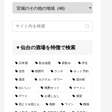
▼仙台の酒場を特徴で検索
日本酒
飲み放題
昼飲み
学生
女性
喫煙可
ランチ
ネット予約
激安
カクテル・サワー
国分町
おいしい
晩酌セット
ラーメン
デート
お通しなし
個室
焼とり＆焼とん
海鮮
ワイン
職場