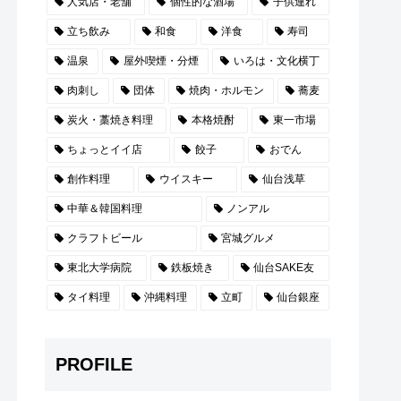
人気店・老舗
個性的な酒場
子供連れ
立ち飲み
和食
洋食
寿司
温泉
屋外喫煙・分煙
いろは・文化横丁
肉刺し
団体
焼肉・ホルモン
蕎麦
炭火・藁焼き料理
本格焼酎
東一市場
ちょっとイイ店
餃子
おでん
創作料理
ウイスキー
仙台浅草
中華＆韓国料理
ノンアル
クラフトビール
宮城グルメ
東北大学病院
鉄板焼き
仙台SAKE友
タイ料理
沖縄料理
立町
仙台銀座
PROFILE