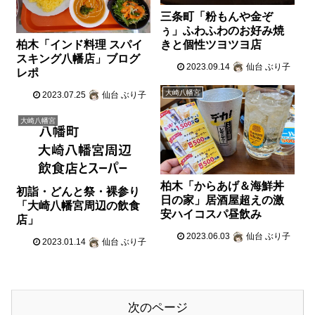
三条町「粉もんや金ぞ
ぅ」ふわふわのお好み焼
きと個性ツヨツヨ店
柏木「インド料理 スパイ
スキング八幡店」ブログ
2023.09.14
仙台 ぶり子
レポ
大崎八幡宮
2023.07.25
仙台 ぶり子
大崎八幡宮
柏木「からあげ＆海鮮丼
初詣・どんと祭・裸参り
日の家」居酒屋超えの激
「大崎八幡宮周辺の飲食
安ハイコスパ昼飲み
店」
2023.06.03
仙台 ぶり子
2023.01.14
仙台 ぶり子
次のページ