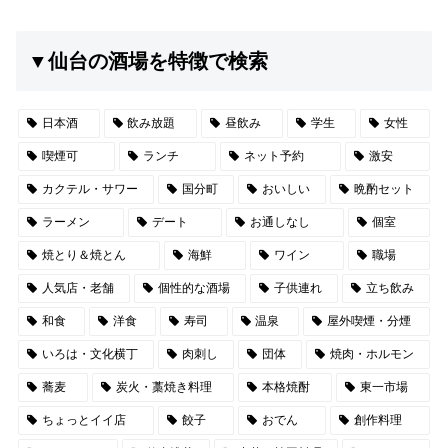
▼仙台の酒場を特徴で検索
日本酒
飲み放題
昼飲み
学生
女性
喫煙可
ランチ
ネット予約
激安
カクテル・サワー
国分町
おいしい
晩酌セット
ラーメン
デート
お通しなし
個室
焼とり＆焼とん
海鮮
ワイン
職場
人気店・老舗
個性的な酒場
子供連れ
立ち飲み
和食
洋食
寿司
温泉
屋外喫煙・分煙
いろは・文化横丁
肉刺し
団体
焼肉・ホルモン
蕎麦
炭火・藁焼き料理
本格焼酎
東一市場
ちょっとイイ店
餃子
おでん
創作料理