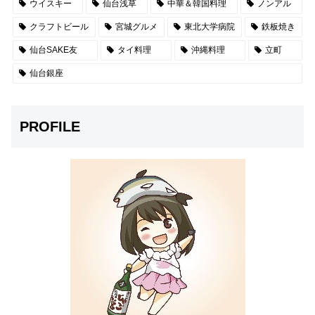
ウイスキー
仙台浅草
中華＆韓国料理
ノンアル
クラフトビール
宮城グルメ
東北大学病院
鉄板焼き
仙台SAKE友
タイ料理
沖縄料理
立町
仙台銀座
PROFILE