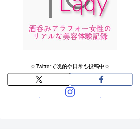
☆Twitterで晩酌や日常も投稿中☆