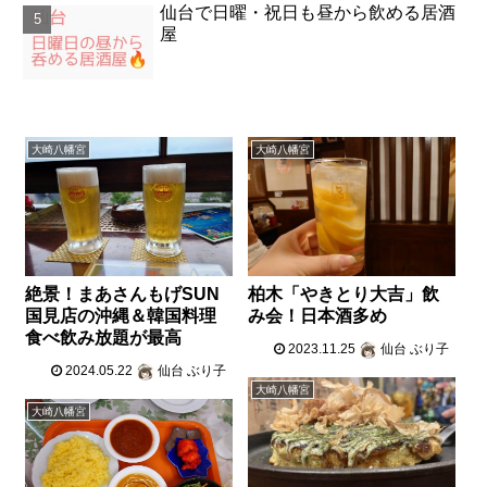
仙台で日曜・祝日も昼から飲める居酒
屋
大崎八幡宮
大崎八幡宮
絶景！まあさんもげSUN
柏木「やきとり大吉」飲
国見店の沖縄＆韓国料理
み会！日本酒多め
食べ飲み放題が最高
2023.11.25
仙台 ぶり子
2024.05.22
仙台 ぶり子
大崎八幡宮
大崎八幡宮