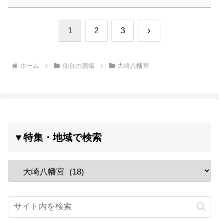
次
1
2
3
へ
ホーム
仙台の酒場
大崎八幡宮
▼特集・地域で検索