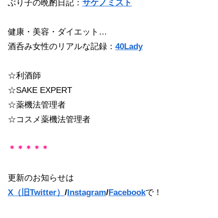
ぶり子の晩酌日記：
サケノミスト
健康・美容・ダイエット…
酒呑み女性のリアルな記録：
40Lady
☆利酒師
☆SAKE EXPERT
☆薬機法管理者
☆コスメ薬機法管理者
＊＊＊＊＊
更新のお知らせは
X（旧Twitter）
/
Instagram
/
Facebook
で！