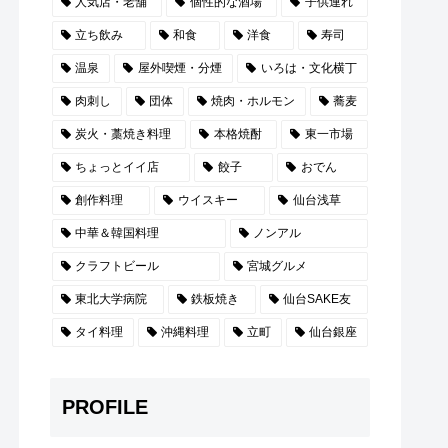
人気店・老舗
個性的な酒場
子供連れ
立ち飲み
和食
洋食
寿司
温泉
屋外喫煙・分煙
いろは・文化横丁
肉刺し
団体
焼肉・ホルモン
蕎麦
炭火・藁焼き料理
本格焼酎
東一市場
ちょっとイイ店
餃子
おでん
創作料理
ウイスキー
仙台浅草
中華＆韓国料理
ノンアル
クラフトビール
宮城グルメ
東北大学病院
鉄板焼き
仙台SAKE友
タイ料理
沖縄料理
立町
仙台銀座
PROFILE