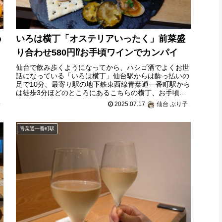
いろは横丁「オステリアいったく」前菜盛
の
り合わせ580円⁉お手頃ワインでカンパイ
仙台で飲み歩くようになってから、ハシゴ酒でよくお世
話になっている「いろは横丁」仙台駅からは酔っ払いの
足で10分、最寄り駅の地下鉄東西線青葉通一番町駅から
は徒歩3分ほどのところにあるこちらの横丁、お手頃価
0
格なのにお料理がおいしい個人のお店が多
2025.07.17
仙台 ぶり子
子
青葉通一番町駅