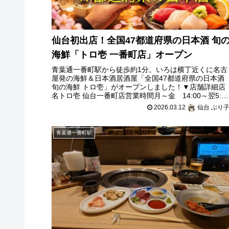
仙台初出店！全国47都道府県の日本酒 旬
海鮮「トロ壱 一番町店」オープン
青葉通一番町駅から徒歩約1分。いろは横丁近くに名古
屋発の海鮮＆日本酒居酒屋「全国47都道府県の日本酒
旬の海鮮 トロ壱」がオープンしました！▼店舗詳細店
名トロ壱 仙台一番町店営業時間月～金 14:00～翌5:0
土日祝 12:00～翌5:0
2026.03.12
仙台 ぶり
青葉通一番町駅