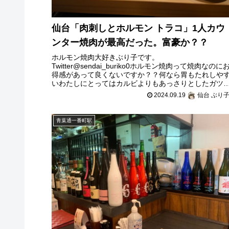
仙台「肉刺しとホルモン トラコ」1人カウ
ンター焼肉が最高だった。富豪か？？
ホルモン焼肉大好きぶり子です。
Twitter@sendai_buriko0ホルモン焼肉って焼肉なのに
得感があって良くないですか？？何なら胃もたれしや
いわたしにとってはカルビよりもあっさりとしたガツ
ハツの方が魅力的。今回紹介するお店は、
2024.09.19
仙台 ぶり
青葉通一番町駅