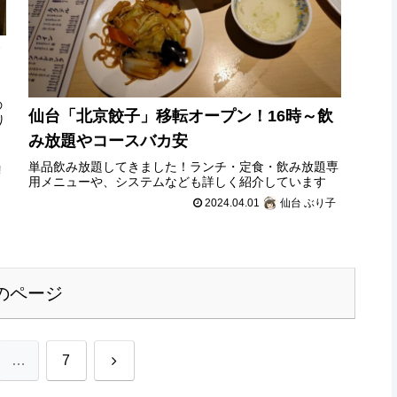
酒
の
仙台「北京餃子」移転オープン！16時～飲
り
み放題やコースバカ安
単品飲み放題してきました！ランチ・定食・飲み放題専
!
用メニューや、システムなども詳しく紹介しています
2024.04.01
仙台 ぶり子
のページ
次
…
7