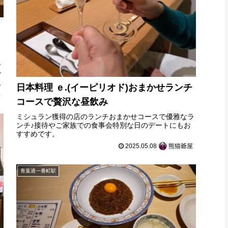
お
す
や
日本料理 ｅ.(イーピリオド)おまかせランチ
子
コースで贅沢な昼飲み
ミシュラン獲得の店のランチおまかせコースで優雅なラ
ンチ♪接待やご家族での食事会特別な日のデートにもお
すすめです。
2025.05.08
熊猫爺屋
青葉通一番町駅