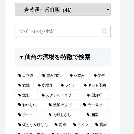
▼仙台の酒場を特徴で検索
日本酒
飲み放題
昼飲み
学生
女性
喫煙可
ランチ
ネット予約
激安
カクテル・サワー
国分町
おいしい
晩酌セット
ラーメン
デート
お通しなし
個室
焼とり＆焼とん
海鮮
ワイン
職場