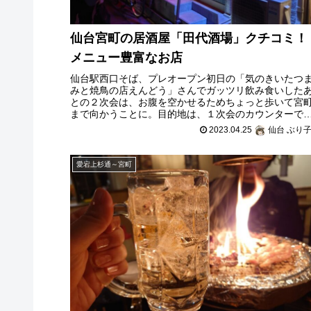
仙台宮町の居酒屋「田代酒場」クチコミ！
メニュー豊富なお店
仙台駅西口そば、プレオープン初日の「気のきいたつ
みと焼鳥の店えんどう」さんでガッツリ飲み食いした
との２次会は、お腹を空かせるためちょっと歩いて宮
まで向かうことに。目的地は、１次会のカウンターで
会ったTwitterフォロワーさん（現在
2023.04.25
仙台 ぶり
愛宕上杉通～宮町