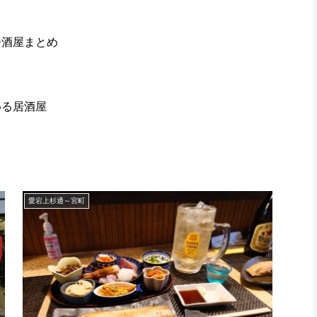
居酒屋まとめ
める居酒屋
愛宕上杉通～宮町