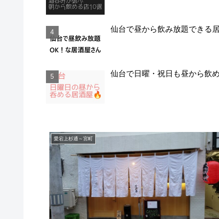
仙台で昼から飲み放題できる
仙台で日曜・祝日も昼から飲
愛宕上杉通～宮町