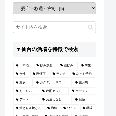
▼仙台の酒場を特徴で検索
日本酒
飲み放題
昼飲み
学生
女性
喫煙可
ランチ
ネット予約
激安
カクテル・サワー
国分町
おいしい
晩酌セット
ラーメン
デート
お通しなし
個室
焼とり＆焼とん
海鮮
ワイン
職場