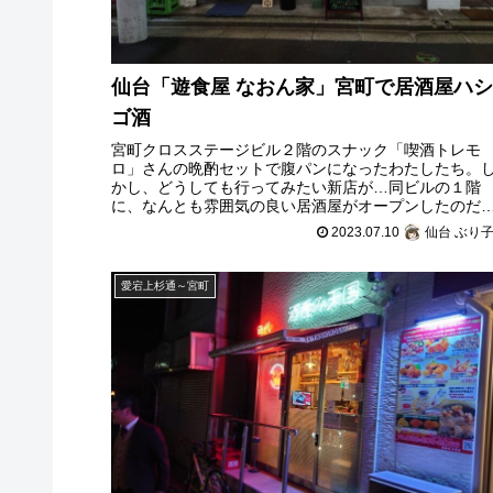
仙台「遊食屋 なおん家」宮町で居酒屋ハ
ゴ酒
宮町クロスステージビル２階のスナック「喫酒トレモ
ロ」さんの晩酌セットで腹パンになったわたしたち。
かし、どうしても行ってみたい新店が…同ビルの１階
に、なんとも雰囲気の良い居酒屋がオープンしたのだ
トレモロのママさんに予約していただき、みんな
2023.07.10
仙台 ぶり
愛宕上杉通～宮町