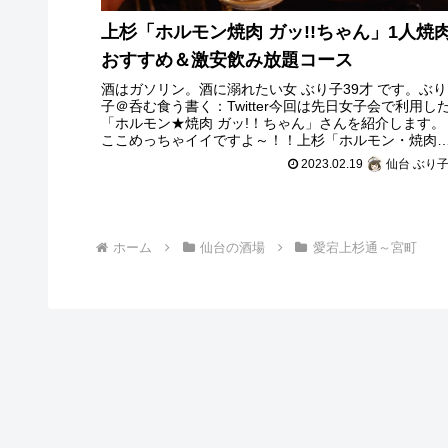
上杉「ホルモン焼肉 ガッ!!ちゃん」1人焼
おすすめ＆激安飲み放題コース
酒はガソリン。酒に溺れたい女 ぶり子39才 です。ぶり
子＠呑む食う書く：Twitter今回は先日女子会で利用し
「ホルモン★焼肉 ガッ!！ちゃん」さんを紹介します。
ここめっちゃイイですよ～！！上杉「ホルモン・焼肉
っちゃん」１人焼肉OK！女
2023.02.19
仙台 ぶり
ホーム
仙台の酒場
愛宕上杉通～宮町