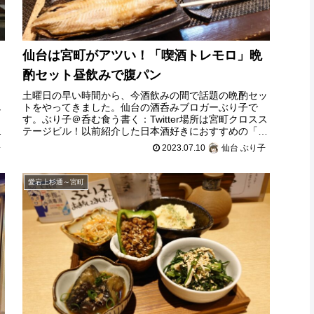
シ
仙台は宮町がアツい！「喫酒トレモロ」晩
酌セット昼飲みで腹パン
土曜日の早い時間から、今酒飲みの間で話題の晩酌セッ
し
トをやってきました。仙台の酒呑みブロガーぶり子で
す。ぶり子＠呑む食う書く：Twitter場所は宮町クロスス
！
テージビル！以前紹介した日本酒好きにおすすめの「酒
らら」さん、先週オープンしたばかり
子
2023.07.10
仙台 ぶり子
愛宕上杉通～宮町