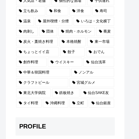
人気店・老舗
個性的な酒場
子供連れ
立ち飲み
和食
洋食
寿司
温泉
屋外喫煙・分煙
いろは・文化横丁
肉刺し
団体
焼肉・ホルモン
蕎麦
炭火・藁焼き料理
本格焼酎
東一市場
ちょっとイイ店
餃子
おでん
創作料理
ウイスキー
仙台浅草
中華＆韓国料理
ノンアル
クラフトビール
宮城グルメ
東北大学病院
鉄板焼き
仙台SAKE友
タイ料理
沖縄料理
立町
仙台銀座
PROFILE