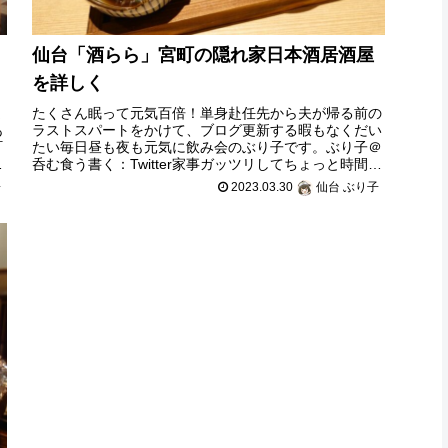
仙台「酒らら」宮町の隠れ家日本酒居酒屋
を詳しく
ま
たくさん眠って元気百倍！単身赴任先から夫が帰る前の
あ
ラストスパートをかけて、ブログ更新する暇もなくだい
町
たい毎日昼も夜も元気に飲み会のぶり子です。ぶり子＠
出
呑む食う書く：Twitter家事ガッツリしてちょっと時間が
余ったから、先日のハシゴ酒の続き
子
2023.03.30
仙台 ぶり子