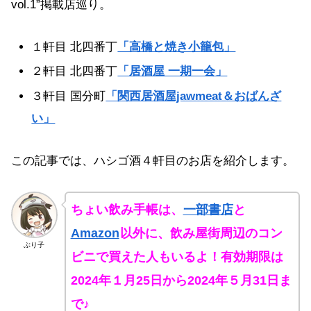
vol.1”掲載店巡り。
１軒目 北四番丁
「高橋と焼き小籠包」
２軒目 北四番丁
「居酒屋 一期一会」
３軒目 国分町
「関西居酒屋jawmeat＆おばんざ
い」
この記事では、ハシゴ酒４軒目のお店を紹介します。
ちょい飲み手帳は、
一部書店
と
Amazon
以外に、飲み屋街周辺のコン
ぶり子
ビニで買えた人もいるよ！有効期限は
2024年１月25日から2024年５月31日ま
で♪