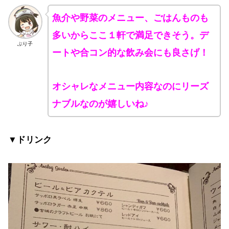
魚介や野菜のメニュー、ごはんものも
多いからここ１軒で満足できそう。
デ
ぶり子
ートや合コン的な飲み会にも良さげ！
オシャレなメニュー内容なのにリーズ
ナブルなのが嬉しいね♪
▼ドリンク