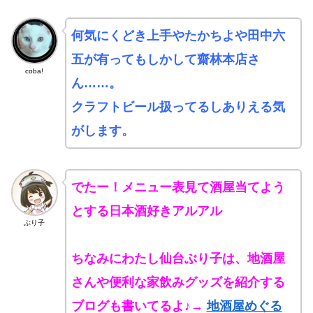
何気にくどき上手やたかちよや田中六
五が有ってもしかして齋林本店さ
coba!
ん……。
クラフトビール扱ってるしありえる気
がします。
でたー！メニュー表見て酒屋当てよう
とする日本酒好きアルアル
ぶり子
ちなみにわたし仙台ぶり子は、地酒屋
さんや便利な家飲みグッズを紹介する
ブログも書いてるよ♪→
地酒屋めぐる