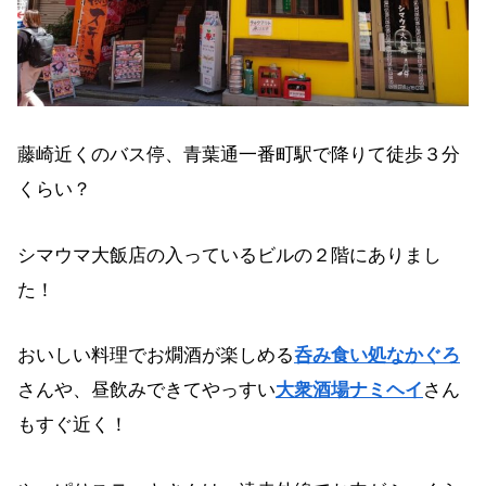
藤崎近くのバス停、青葉通一番町駅で降りて徒歩３分
くらい？
シマウマ大飯店の入っているビルの２階にありまし
た！
おいしい料理でお燗酒が楽しめる
呑み食い処なかぐろ
さんや、昼飲みできてやっすい
大衆酒場ナミヘイ
さん
もすぐ近く！