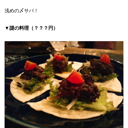
浅めの〆サバ！
▼謎の料理（？？？円）