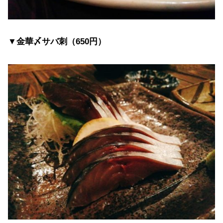
▼金華〆サバ刺（650円）