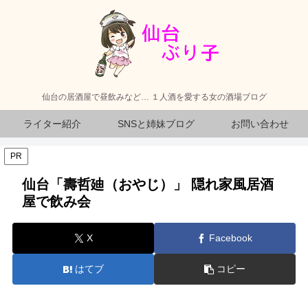
仙台の居酒屋で昼飲みなど… １人酒を愛する女の酒場ブログ
ライター紹介
SNSと姉妹ブログ
お問い合わせ
PR
仙台「壽哲廸（おやじ）」 隠れ家風居酒
屋で飲み会
X
Facebook
はてブ
コピー