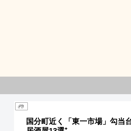
PR
国分町近く「東一市場」勾当
居酒屋13選⁺