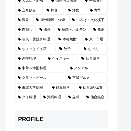
人気店・老舗
個性的な酒場
子供連れ
立ち飲み
和食
洋食
寿司
温泉
屋外喫煙・分煙
いろは・文化横丁
肉刺し
団体
焼肉・ホルモン
蕎麦
炭火・藁焼き料理
本格焼酎
東一市場
ちょっとイイ店
餃子
おでん
創作料理
ウイスキー
仙台浅草
中華＆韓国料理
ノンアル
クラフトビール
宮城グルメ
東北大学病院
鉄板焼き
仙台SAKE友
タイ料理
沖縄料理
立町
仙台銀座
PROFILE