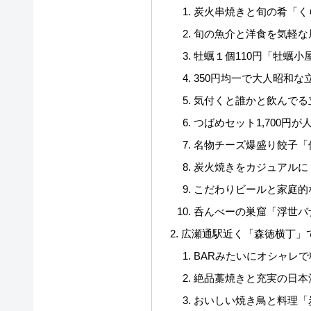
炭火串焼きと旬の肴「く
旬の魚介と洋食を気軽な
牡蠣１個110円「牡蠣小
350円均一で大人昭和
気付くと誰かと飲んでる
つばめセット1,700円
名物チーズ爆盛り餃子「
炭火焼きをカジュアルに
こだわりビールと家庭的
呑んべーの巣窟「浮世バ
広瀬通駅近く「森徳横丁」
BARみたいにオシャレで
絶品藁焼きと充実の日本
おいしい焼き鳥と料理「