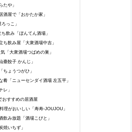
らたや」
居酒屋で「おかたか家」
屋ろっこ」
な立ち飲み「ぼんてん酒場」
立ち飲み屋「大衆酒場中吉」
が人気「大衆酒場つばめの巣」
仙臺餃子 かんじ」
「ちょうつがひ」
な肴「ニューセンダイ酒場 左五平」
ナレ」
でおすすめの居酒屋
料理がおいしい「寿寿-JOUJOU」
酒飲み放題「酒場こびと」
炭焼いちず」