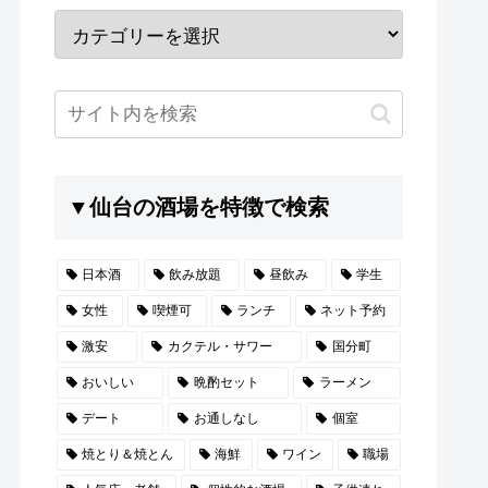
▼仙台の酒場を特徴で検索
日本酒
飲み放題
昼飲み
学生
女性
喫煙可
ランチ
ネット予約
激安
カクテル・サワー
国分町
おいしい
晩酌セット
ラーメン
デート
お通しなし
個室
焼とり＆焼とん
海鮮
ワイン
職場