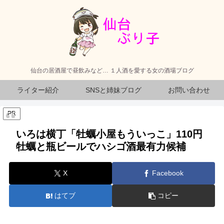
仙台の居酒屋で昼飲みなど… １人酒を愛する女の酒場ブログ
ライター紹介
SNSと姉妹ブログ
お問い合わせ
PR
いろは横丁「牡蠣小屋もういっこ」110円
牡蠣と瓶ビールでハシゴ酒最有力候補
X
Facebook
はてブ
コピー