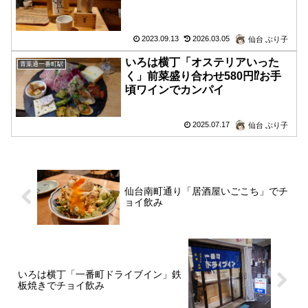
2023.09.13
2026.03.05
仙台 ぶり子
いろは横丁「オステリアいった
青葉通一番町駅
く」前菜盛り合わせ580円⁉お手
頃ワインでカンパイ
2025.07.17
仙台 ぶり子
仙台南町通り「居酒屋いごこち」でチ
ョイ飲み
いろは横丁「一番町ドライブイン」鉄
板焼きでチョイ飲み