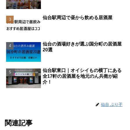
仙台駅周辺で昼から飲める居酒屋
仙台の酒場好きが選ぶ国分町の居酒屋
20選
仙台駅東口｜オイシイもの横丁にある
全17軒の居酒屋を地元のん兵衛が紹
介！
仙台 ぶり子
関連記事