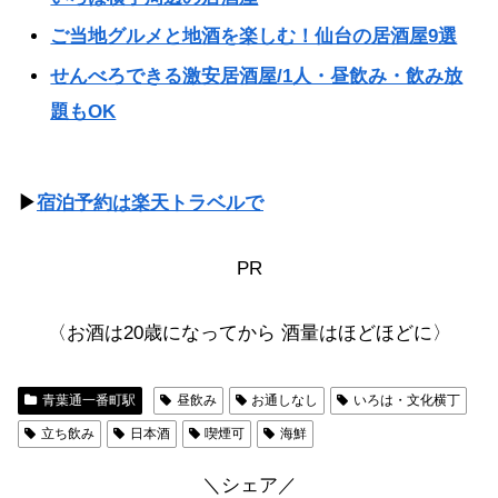
ご当地グルメと地酒を楽しむ！仙台の居酒屋9選
せんべろできる激安居酒屋/1人・昼飲み・飲み放
題もOK
▶
宿泊予約は楽天トラベルで
PR
〈お酒は20歳になってから 酒量はほどほどに〉
青葉通一番町駅
昼飲み
お通しなし
いろは・文化横丁
立ち飲み
日本酒
喫煙可
海鮮
＼シェア／