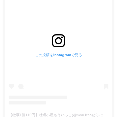
この投稿をInstagramで見る
【牡蠣1個110円】牡蠣小屋もういっこ(@mou.icco)がシェアした投稿