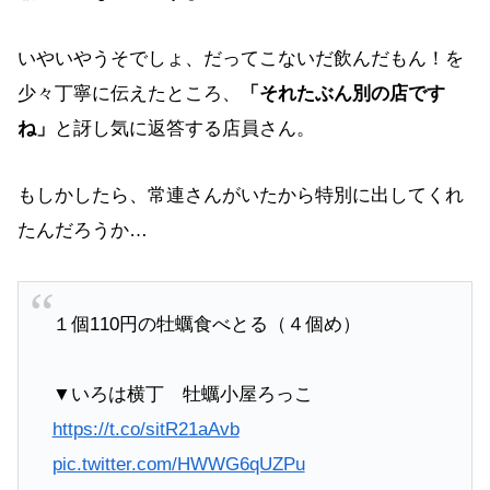
いやいやうそでしょ、だってこないだ飲んだもん！を
少々丁寧に伝えたところ、
「それたぶん別の店です
ね」
と訝し気に返答する店員さん。
もしかしたら、常連さんがいたから特別に出してくれ
たんだろうか…
１個110円の牡蠣食べとる（４個め）
▼いろは横丁 牡蠣小屋ろっこ
https://t.co/sitR21aAvb
pic.twitter.com/HWWG6qUZPu