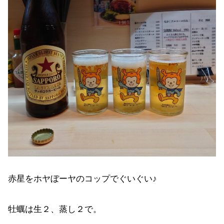
赤星をホヤぼーヤのコップでぐいぐい♪
牡蠣は生２、蒸し２で。