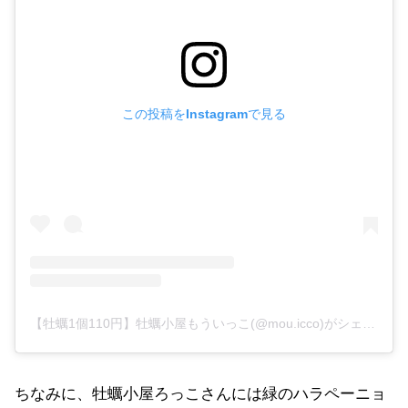
この投稿をInstagramで見る
【牡蠣1個110円】牡蠣小屋もういっこ(@mou.icco)がシェアした投稿
ちなみに、牡蠣小屋ろっこさんには緑のハラペーニョ