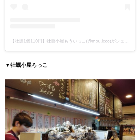
【牡蠣1個110円】牡蠣小屋もういっこ(@mou.icco)がシェアした投稿
▼牡蠣小屋ろっこ