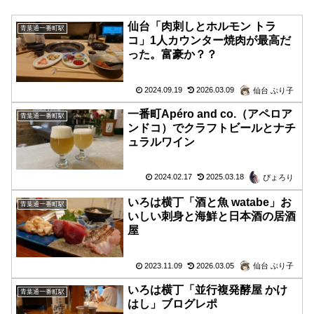
仙台「肉刺しとホルモン トラ
青葉通一番町駅
コ」1人カウンター焼肉が最高だ
った。富豪か？？
2024.09.19
2026.03.09
仙台 ぶり子
一番町Apéro and co.（アペロア
青葉通一番町駅
ンドコ）でクラフトビールとナチ
ュラルワイン
2024.02.17
2025.03.18
ぴょろり
いろは横丁「酒と魚 watabe」お
青葉通一番町駅
いしい刺身と海鮮と日本酒の居酒
屋
2023.11.09
2026.03.05
仙台 ぶり子
いろは横丁「並行複発酵屋 かけ
青葉通一番町駅
はし」ブログレポ