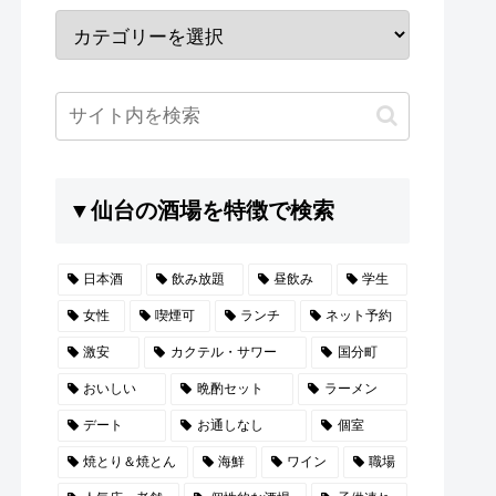
▼仙台の酒場を特徴で検索
日本酒
飲み放題
昼飲み
学生
女性
喫煙可
ランチ
ネット予約
激安
カクテル・サワー
国分町
おいしい
晩酌セット
ラーメン
デート
お通しなし
個室
焼とり＆焼とん
海鮮
ワイン
職場