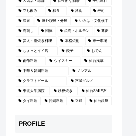
人気店・老舗
個性的な酒場
子供連れ
立ち飲み
和食
洋食
寿司
温泉
屋外喫煙・分煙
いろは・文化横丁
肉刺し
団体
焼肉・ホルモン
蕎麦
炭火・藁焼き料理
本格焼酎
東一市場
ちょっとイイ店
餃子
おでん
創作料理
ウイスキー
仙台浅草
中華＆韓国料理
ノンアル
クラフトビール
宮城グルメ
東北大学病院
鉄板焼き
仙台SAKE友
タイ料理
沖縄料理
立町
仙台銀座
PROFILE