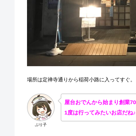
場所は定禅寺通りから稲荷小路に入ってすぐ。
屋台おでんから始まり創業7
1度は行ってみたいお店だね♪
ぶり子