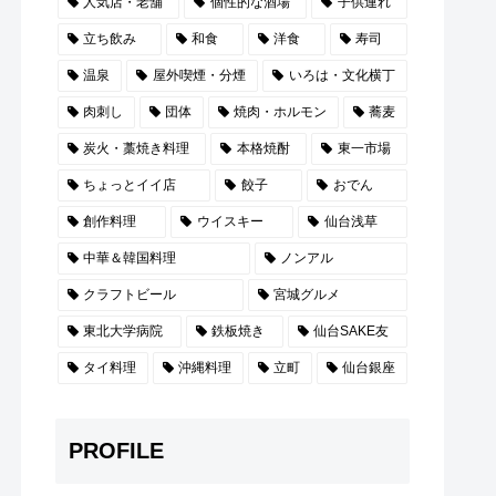
人気店・老舗
個性的な酒場
子供連れ
立ち飲み
和食
洋食
寿司
温泉
屋外喫煙・分煙
いろは・文化横丁
肉刺し
団体
焼肉・ホルモン
蕎麦
炭火・藁焼き料理
本格焼酎
東一市場
ちょっとイイ店
餃子
おでん
創作料理
ウイスキー
仙台浅草
中華＆韓国料理
ノンアル
クラフトビール
宮城グルメ
東北大学病院
鉄板焼き
仙台SAKE友
タイ料理
沖縄料理
立町
仙台銀座
PROFILE