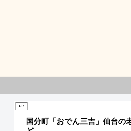
PR
国分町「おでん三吉」仙台の
ど