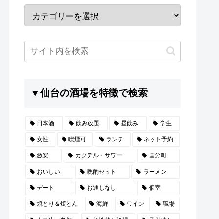
▼仙台の酒場を特徴で検索
日本酒
飲み放題
昼飲み
学生
女性
喫煙可
ランチ
ネット予約
激安
カクテル・サワー
国分町
おいしい
晩酌セット
ラーメン
デート
お通しなし
個室
焼とり＆焼とん
海鮮
ワイン
職場