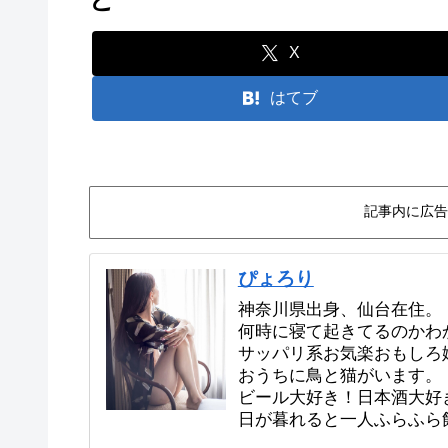
X
はてブ
記事内に広告
ぴょろり
神奈川県出身、仙台在住。
何時に寝て起きてるのかわ
サッパリ系お気楽おもしろ
おうちに鳥と猫がいます。
ビール大好き！日本酒大好
日が暮れると一人ふらふら