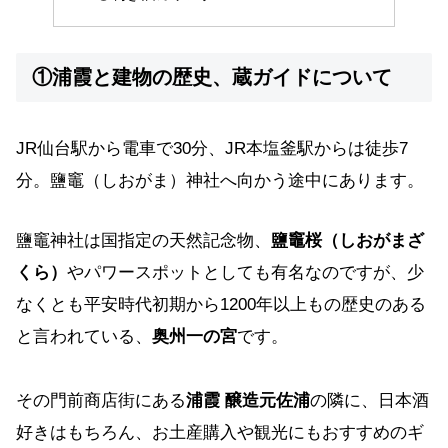
①浦霞と建物の歴史、蔵ガイドについて
JR仙台駅から電車で30分、JR本塩釜駅からは徒歩7
分。鹽竈（しおがま）神社へ向かう途中にあります。
鹽竈神社は国指定の天然記念物、
鹽竈桜（しおがまざ
くら）
やパワースポットとしても有名なのですが、少
なくとも平安時代初期から1200年以上もの歴史のある
と言われている、
奥州一の宮
です。
その門前商店街にある
浦霞 醸造元佐浦
の隣に、日本酒
好きはもちろん、お土産購入や観光にもおすすめのギ