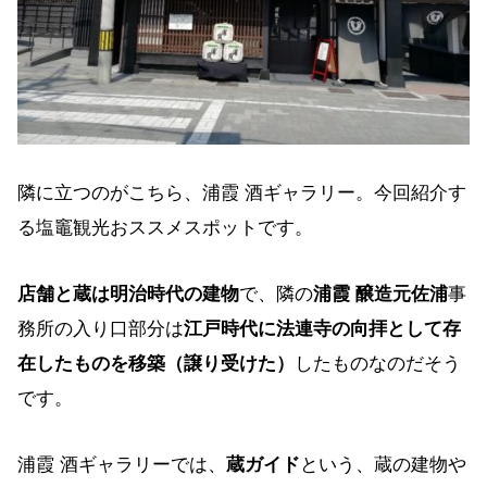
隣に立つのがこちら、浦霞 酒ギャラリー。今回紹介す
る塩竈観光おススメスポットです。
店舗と蔵は明治時代の建物
で、隣の
浦霞 醸造元佐浦
事
務所の入り口部分は
江戸時代に法連寺の向拝として存
在したものを移築（譲り受けた）
したものなのだそう
です。
浦霞 酒ギャラリーでは、
蔵ガイド
という、蔵の建物や