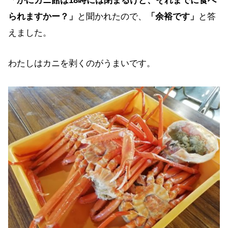
「
かにカニ館は18時には閉まるけど、それまでに食べ
られますかー？」
と聞かれたので、
「余裕です」
と答
えました。
わたしはカニを剥くのがうまいです。