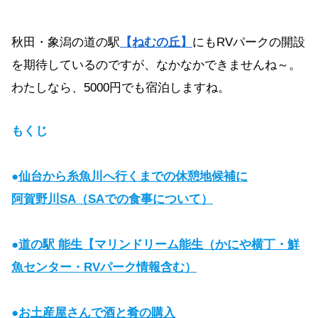
秋田・象潟の道の駅
【ねむの丘】
にもRVパークの開設
を期待しているのですが、なかなかできませんね～。
わたしなら、5000円でも宿泊しますね。
もくじ
●
仙台から糸魚川へ行くまでの休憩地候補に
阿賀野川SA（SAでの食事について）
●
道の駅 能生【マリンドリーム能生（かにや横丁・鮮
魚センター・RVパーク情報含む）
●
お土産屋さんで酒と肴の購入