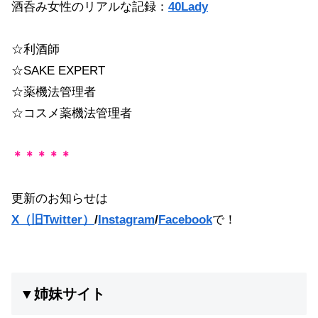
酒呑み女性のリアルな記録：
40Lady
☆利酒師
☆SAKE EXPERT
☆薬機法管理者
☆コスメ薬機法管理者
＊＊＊＊＊
更新のお知らせは
X（旧Twitter）
/
Instagram
/
Facebook
で！
▼姉妹サイト