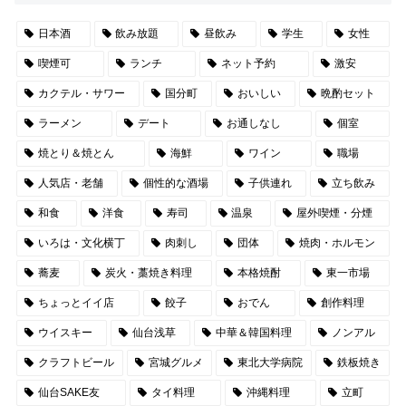
日本酒
飲み放題
昼飲み
学生
女性
喫煙可
ランチ
ネット予約
激安
カクテル・サワー
国分町
おいしい
晩酌セット
ラーメン
デート
お通しなし
個室
焼とり＆焼とん
海鮮
ワイン
職場
人気店・老舗
個性的な酒場
子供連れ
立ち飲み
和食
洋食
寿司
温泉
屋外喫煙・分煙
いろは・文化横丁
肉刺し
団体
焼肉・ホルモン
蕎麦
炭火・藁焼き料理
本格焼酎
東一市場
ちょっとイイ店
餃子
おでん
創作料理
ウイスキー
仙台浅草
中華＆韓国料理
ノンアル
クラフトビール
宮城グルメ
東北大学病院
鉄板焼き
仙台SAKE友
タイ料理
沖縄料理
立町