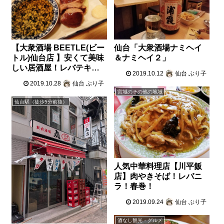
【大衆酒場 BEETLE(ビー
仙台「大衆酒場ナミヘイ
トル)仙台店 】安くて美味
＆ナミヘイ２」
しい居酒屋！レバテキ最
2019.10.12
仙台 ぶり子
高！
2019.10.28
仙台 ぶり子
宮城のその他の地域
仙台駅（徒歩5分前後）
人気中華料理店【川平飯
店】肉やきそば！レバニ
ラ！春巻！
2019.09.24
仙台 ぶり子
酒なし観光・グルメ