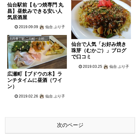
仙台駅前【もつ焼専門 丸
昌】昼飲みできる安い人
気居酒屋
2019.09.09
仙台 ぶり子
北四番丁駅-二日町・上杉・柏木・木町通
仙台で人気「お好み焼き
珠芽（むかご）」ブログ
で口コミ
2019.03.25
仙台 ぶり子
広瀬町【ブドウの木】ラ
ンチタイムに昼酒（ワイ
ン）
2019.02.26
仙台 ぶり子
次のページ