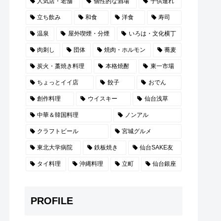
人気店・老舗
個性的な酒場
子供連れ
立ち飲み
和食
洋食
寿司
温泉
屋外喫煙・分煙
いろは・文化横丁
肉刺し
団体
焼肉・ホルモン
蕎麦
炭火・藁焼き料理
本格焼酎
東一市場
ちょっとイイ店
餃子
おでん
創作料理
ウイスキー
仙台浅草
中華＆韓国料理
ノンアル
クラフトビール
宮城グルメ
東北大学病院
鉄板焼き
仙台SAKE友
タイ料理
沖縄料理
立町
仙台銀座
PROFILE