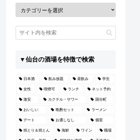
▼仙台の酒場を特徴で検索
日本酒
飲み放題
昼飲み
学生
女性
喫煙可
ランチ
ネット予約
激安
カクテル・サワー
国分町
おいしい
晩酌セット
ラーメン
デート
お通しなし
個室
焼とり＆焼とん
海鮮
ワイン
職場