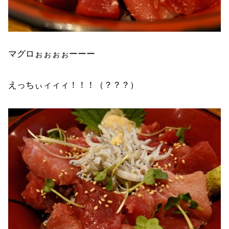
マグロぉぉぉぉーーー
えっちぃィィィ！！！（？？？）