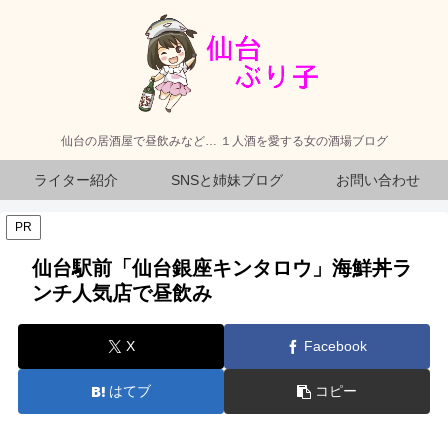
仙台の居酒屋で昼飲みなど… １人酒を愛する女の酒場ブログ
ライター紹介
SNSと姉妹ブログ
お問い合わせ
PR
仙台駅前「仙台銀座キンタロウ」海鮮丼ラ
ンチ人気店で昼飲み
X
Facebook
はてブ
コピー