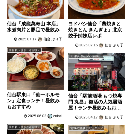
仙台「成龍萬寿山 本店」
ヨドバシ仙台「藁焼きと
水煮肉片と豚足で昼飲み
焼きとん きんぎょ」北京
餃子姉妹店レポ
2025.07.17
仙台 ぶり子
2025.07.15
仙台 ぶり子
仙台駅（徒歩5分前後）
仙台駅（徒歩5分前後）
仙台駅東口「仙一ホルモ
仙台「駅前酒場 もつ焼専
ン」定食ランチ！昼飲み
門 丸昌」復活の人気居酒
もおすすめ
屋！ランチ昼飲みもおす
すめ
2025.06.02
coba!
2025.04.17
仙台 ぶり子
仙台駅（徒歩5分前後）
宮城の温泉と周辺グルメ