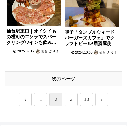
仙台駅東口｜オイシイも
鳴子「タンブルウィード
の横町のエソラでスパー
バーガーズカフェ」でク
クリングワインも飲み放
ラフトビール!居酒屋使い
題してきた
に◎
2025.02.17
仙台 ぶり子
2024.10.05
仙台 ぶり子
次のページ
前
次
1
2
3
13
へ
へ