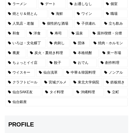
ラーメン
デート
お通しなし
個室
焼とり＆焼とん
海鮮
ワイン
職場
人気店・老舗
個性的な酒場
子供連れ
立ち飲み
和食
洋食
寿司
温泉
屋外喫煙・分煙
いろは・文化横丁
肉刺し
団体
焼肉・ホルモン
蕎麦
炭火・藁焼き料理
本格焼酎
東一市場
ちょっとイイ店
餃子
おでん
創作料理
ウイスキー
仙台浅草
中華＆韓国料理
ノンアル
クラフトビール
宮城グルメ
東北大学病院
鉄板焼き
仙台SAKE友
タイ料理
沖縄料理
立町
仙台銀座
PROFILE