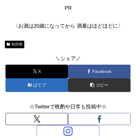
PR
〈お酒は20歳になってから 酒量はほどほどに〉
秋田県
＼シェア／
X
Facebook
はてブ
コピー
☆Twitterで晩酌や日常も投稿中☆