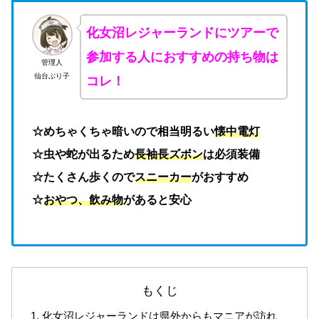
化女沼レジャーランドにツアーで
参加する人におすすめの持ち物は
管理人
仙台ぶり子
コレ！
☆めちゃくちゃ暗いので相当明るい
懐中電灯
☆虫や蛇が出るため
長袖長ズボン
は必須装備
☆たくさん歩くので
スニーカー
がおすすめ
☆
おやつ、飲み物
があると安心
もくじ
化女沼レジャーランドは県外からもマニアが訪れ