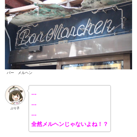
バー メルヘン
…
…
ぶり子
…
全然メルヘンじゃないよね！？