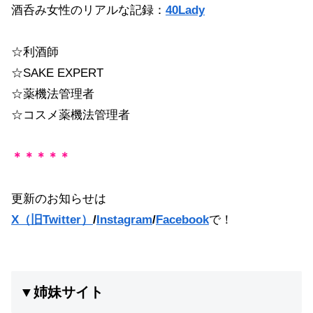
酒呑み女性のリアルな記録：
40Lady
☆利酒師
☆SAKE EXPERT
☆薬機法管理者
☆コスメ薬機法管理者
＊＊＊＊＊
更新のお知らせは
X（旧Twitter）
/
Instagram
/
Facebook
で！
▼姉妹サイト