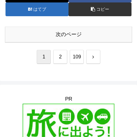
はてブ
コピー
次のページ
次
1
2
109
へ
PR