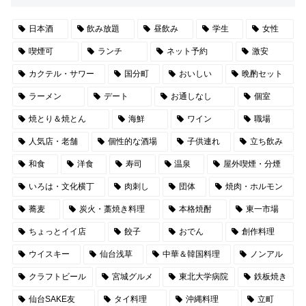
日本酒
飲み放題
昼飲み
学生
女性
喫煙可
ランチ
ネット予約
激安
カクテル・サワー
国分町
おいしい
晩酌セット
ラーメン
デート
お通しなし
個室
焼とり＆焼とん
海鮮
ワイン
職場
人気店・老舗
個性的な酒場
子供連れ
立ち飲み
和食
洋食
寿司
温泉
屋外喫煙・分煙
いろは・文化横丁
肉刺し
団体
焼肉・ホルモン
蕎麦
炭火・藁焼き料理
本格焼酎
東一市場
ちょっとイイ店
餃子
おでん
創作料理
ウイスキー
仙台浅草
中華＆韓国料理
ノンアル
クラフトビール
宮城グルメ
東北大学病院
鉄板焼き
仙台SAKE友
タイ料理
沖縄料理
立町