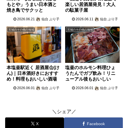
もとや」うまい日本酒と
楽しい居酒屋発見！大人
焼き鳥でサクッと
の駄菓子屋
2026.06.21
仙台 ぶり子
2026.06.11
仙台 ぶり子
宮城のその他の地域
宮城のその他の地域
本塩釜駅近く 居酒屋仚(け
塩釜のホルモン料理ひょ
ん)｜日本酒好きにおすす
うたんでガブ飲み！リニ
め！料理もおいしい酒場
ューアル後もおいしい
2026.06.01
仙台 ぶり子
2026.06.01
仙台 ぶり子
＼シェア／
X
Facebook