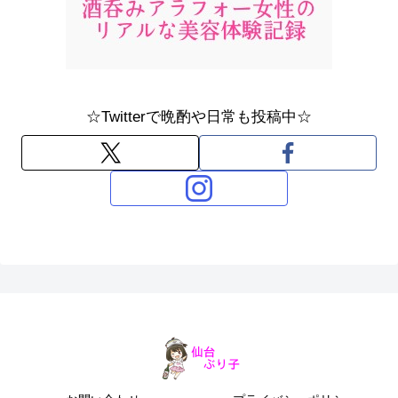
☆Twitterで晩酌や日常も投稿中☆