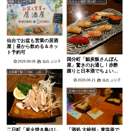
特集＊まとめ記事＊
勾当台公園駅-国分町・一番町・本町
仙台でお盆も営業の居酒
屋｜昼から飲める＆ネッ
ト予約可
国分町「鮨炭飯さんぼん
2026.08.06
仙台 ぶり子
屋」驚きのお通し！赤酢
握りと日本酒でちょい飲
北四番丁駅-二日町・上杉・柏木・木町通
み
2026.06.21
仙台 ぶり子
宮城のその他の地域
二日町「炭火焼き鳥はし
「酒処 大統領」東塩釜で